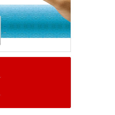
い、
。
。