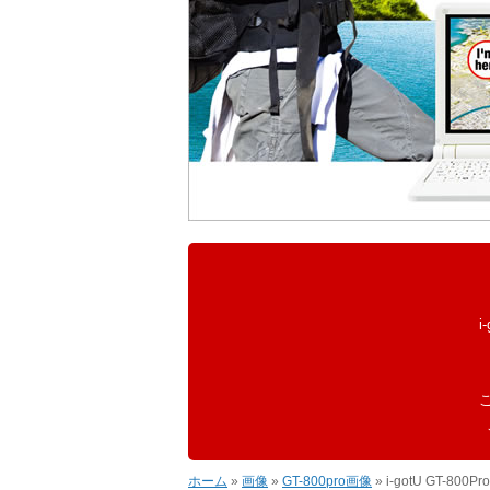
i
ホーム
»
画像
»
GT-800pro画像
» i-gotU GT-80