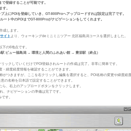
0地点まで登録することが可能です。
せます。
ップ上にPOIを登録していき、GT-800Proへアップロードすれば設定は完了です。
ルート中のPOIまでGT-800Proがナビゲーションをしてくれます。
トを作成します。
サイト
より、ウォーキングdeミニミニツアー 北区福島潟コースを選択しました。
以下の6地点です。
の駅 ビュー福島潟 → 環境と人間のふれあい館 → 豊栄駅（終点）
地を順にクリックしていくだけでPOI登録されルートの作成は完了。非常に簡単です。
され、高度・緯度経度情報を確認することができます。
POI名称がつきますが、ここを右クリックし編集を選択すると、POI名称の変更や緯度経
には任意の名称を日本語で設定することができます。
きたら、右上のアップロードボタンをクリックします。
ドされ、ナビゲーションの準備は完了です。
のみです。