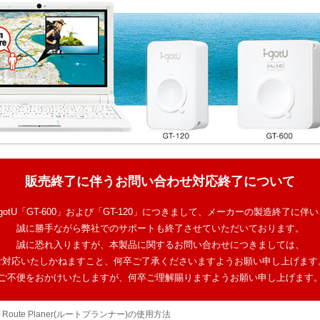
販売終了に伴うお問い合わせ対応終了について
-gotU「GT-600」および「GT-120」につきまして、メーカーの製造終了に伴
誠に勝手ながら弊社でのサポートも終了させていただいております。
誠に恐れ入りますが、本製品に関するお問い合わせにつきましては、
ご対応いたしかねますこと、何卒ご了承くださいますようお願い申し上げます
ご不便をおかけいたしますが、何卒ご理解賜りますようお願い申し上げます
0Pro Route Planer(ルートプランナー)の使用方法