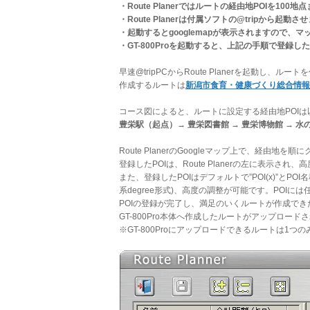
・Route Planerではルートの経由地POIを10
・Route Planerは付属ソフトの@tripから起動さ
・起動するとgooglemapが表示されますので、マ
・GT-800Proを起動すると、上記の手順で登録した
早速@tripPCからRoute Planerを起動し、ルー
作成するルートは
新潟市食育・健康づくり総合情報
コース図によると、ルートに設定する経由地POIは
豊栄駅（起点）→ 豊栄図書館 → 豊栄博物館 → 水
Route PlanerのGoogleマップ上で、経由
登録したPOIは、Route Planerの左に表示
また、登録したPOIはデフォルトで”POI(x)”と
系degree形式)、高度の調整が可能です。POI
POIの登録が完了し、満足のいくルートが作成で
GT-800Pro本体へ作成したルートがアップロー
※GT-800Proにアップロードできるルートは1つ