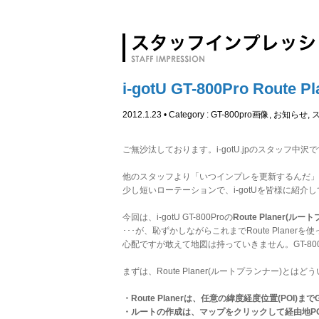
i-gotU GT-800Pro Ro
2012.1.23 • Category :
GT-800pro画像
,
お知らせ
,
ご無沙汰しております。i-gotU.jpのスタッフ中沢
他のスタッフより「いつインプレを更新するんだ」
少し短いローテーションで、i-gotUを皆様に紹介
今回は、i-gotU GT-800Proの
Route Planer(ル
･･･が、恥ずかしながらこれまでRoute Pla
心配ですが敢えて地図は持っていきません。GT-80
まずは、Route Planer(ルートプランナー)
・Route Planerは、任意の緯度経度位置(POI)
・ルートの作成は、マップをクリックして経由地P