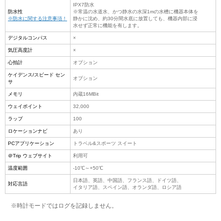
IPX7防水
防水性
※常温の水道水、かつ静水の水深1mの水槽に機器本体を
※防水に関する注意事項！
静かに沈め、約30分間水底に放置しても、機器内部に浸
水せず正常に機能を有します。
デジタルコンパス
×
気圧高度計
×
心拍計
オプション
ケイデンス/スピード セン
オプション
サ
メモリ
内蔵16MBit
ウェイポイント
32,000
ラップ
100
ロケーションナビ
あり
PCアプリケーション
トラベル&スポーツ スイート
＠Trip ウェブサイト
利用可
温度範囲
-10℃～+50℃
日本語、英語、中国語、フランス語、ドイツ語、
対応言語
イタリア語、スペイン語、オランダ語、ロシア語
※時計モードではログを記録しません。