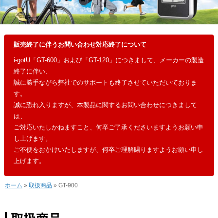
販売終了に伴うお問い合わせ対応終了について
i-gotU「GT-600」および「GT-120」につきまして、メーカーの製造
終了に伴い、
誠に勝手ながら弊社でのサポートも終了させていただいておりま
す。
誠に恐れ入りますが、本製品に関するお問い合わせにつきまして
は、
ご対応いたしかねますこと、何卒ご了承くださいますようお願い申
し上げます。
ご不便をおかけいたしますが、何卒ご理解賜りますようお願い申し
上げます。
ホーム
»
取扱商品
» GT-900