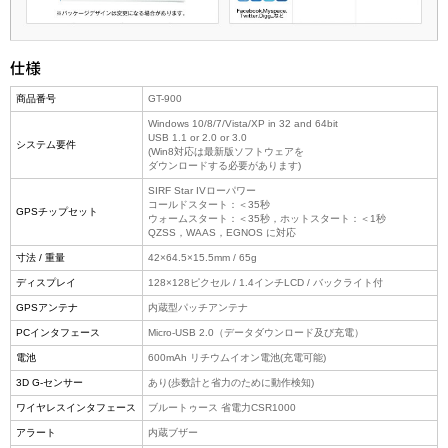
商品番号
GT-900
Windows 10/8/7/Vista/XP in 32 and 64bit
USB 1.1 or 2.0 or 3.0
システム要件
(Win8対応は最新版ソフトウェアを
ダウンロードする必要があります)
SIRF Star IVローパワー
コールドスタート：＜35秒
GPSチップセット
ウォームスタート：＜35秒，ホットスタート：＜1秒
QZSS，WAAS，EGNOS に対応
寸法 / 重量
42×64.5×15.5mm / 65g
ディスプレイ
128×128ピクセル / 1.4インチLCD / バックライト付
GPSアンテナ
内蔵型パッチアンテナ
PCインタフェース
Micro-USB 2.0（データダウンロード及び充電）
電池
600mAh リチウムイオン電池(充電可能)
3D G-センサー
あり(歩数計と省力のために動作検知)
ワイヤレスインタフェース
ブルートゥース 省電力CSR1000
アラート
内蔵ブザー