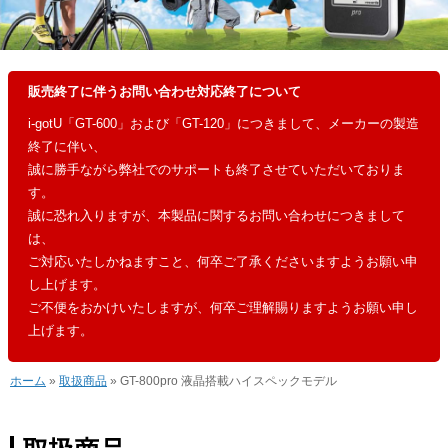
販売終了に伴うお問い合わせ対応終了について
i-gotU「GT-600」および「GT-120」につきまして、メーカーの製造
終了に伴い、
誠に勝手ながら弊社でのサポートも終了させていただいておりま
す。
誠に恐れ入りますが、本製品に関するお問い合わせにつきまして
は、
ご対応いたしかねますこと、何卒ご了承くださいますようお願い申
し上げます。
ご不便をおかけいたしますが、何卒ご理解賜りますようお願い申し
上げます。
ホーム
»
取扱商品
» GT-800pro 液晶搭載ハイスペックモデル