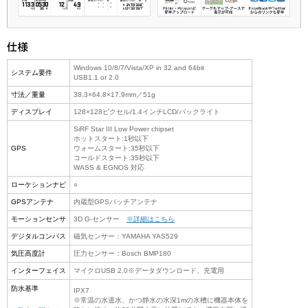
Windows 10/8/7/Vista/XP in 32 and 64bit
システム要件
USB1.1 or 2.0
寸法／重量
38.3×64.8×17.9mm／51g
ディスプレイ
128×128ピクセル/1.4インチLCD/バックライト
SiRF Star III Low Power chipset
ホットスタート:1秒以下
GPS
ウォームスタート:35秒以下
コールドスタート:35秒以下
WASS & EGNOS 対応
ローケションナビ
○
GPSアンテナ
内蔵型GPSパッチアンテナ
モーションセンサ
3D G-センサー
※詳細はこちら
デジタルコンパス
磁気センサー：YAMAHA YAS529
気圧高度計
圧力センサー：Bosch BMP180
インターフェイス
マイクロUSB 2.0※データダウンロード、充電用
防水基準
IPX7
※常温の水道水、かつ静水の水深1mの水槽に機器本体を