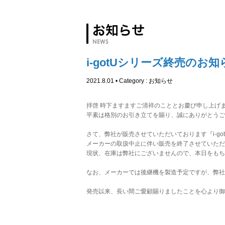
i-gotUシリーズ終売のお知
2021.8.01 • Category :
お知らせ
拝啓 時下ますますご清祥のこととお慶び申し上げ
平素は格別のお引き立てを賜り、誠にありがとうご
さて、弊社が販売させていただいております『i-go
メーカーの取扱中止に伴い販売を終了させていただ
現状、在庫は弊社にございませんので、本日をもち
なお、メーカーでは後継機を製造予定ですが、弊社
発売以来、長い間ご愛顧賜りましたことを心より御