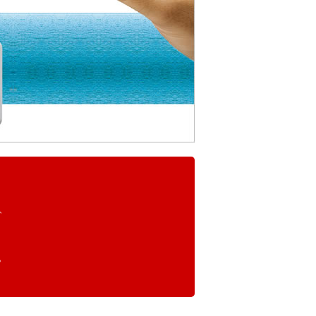
い、
。
。