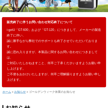
販売終了に伴うお問い合わせ対応終了について
i-gotU「GT-600」および「GT-120」につきまして、メーカーの製造
終了に伴い、
誠に勝手ながら弊社でのサポートも終了させていただいておりま
す。
誠に恐れ入りますが、本製品に関するお問い合わせにつきまして
は、
ご対応いたしかねますこと、何卒ご了承くださいますようお願い申
し上げます。
ご不便をおかけいたしますが、何卒ご理解賜りますようお願い申し
上げます。
ホーム
»
お知らせ
» ゴールデンウィーク休業のお知らせ