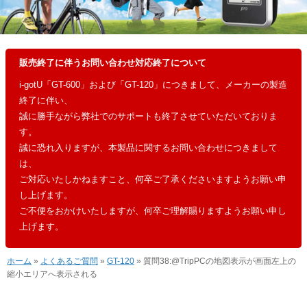
販売終了に伴うお問い合わせ対応終了について
i-gotU「GT-600」および「GT-120」につきまして、メーカーの製造
終了に伴い、
誠に勝手ながら弊社でのサポートも終了させていただいておりま
す。
誠に恐れ入りますが、本製品に関するお問い合わせにつきまして
は、
ご対応いたしかねますこと、何卒ご了承くださいますようお願い申
し上げます。
ご不便をおかけいたしますが、何卒ご理解賜りますようお願い申し
上げます。
ホーム
»
よくあるご質問
»
GT-120
» 質問38:@TripPCの地図表示が画面左上の
縮小エリアへ表示される