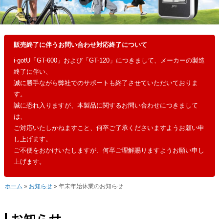
販売終了に伴うお問い合わせ対応終了について
i-gotU「GT-600」および「GT-120」につきまして、メーカーの製造
終了に伴い、
誠に勝手ながら弊社でのサポートも終了させていただいておりま
す。
誠に恐れ入りますが、本製品に関するお問い合わせにつきまして
は、
ご対応いたしかねますこと、何卒ご了承くださいますようお願い申
し上げます。
ご不便をおかけいたしますが、何卒ご理解賜りますようお願い申し
上げます。
ホーム
»
お知らせ
» 年末年始休業のお知らせ