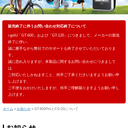
販売終了に伴うお問い合わせ対応終了について
i-gotU「GT-600」および「GT-120」につきまして、メーカーの製造
終了に伴い、
誠に勝手ながら弊社でのサポートも終了させていただいておりま
す。
誠に恐れ入りますが、本製品に関するお問い合わせにつきまして
は、
ご対応いたしかねますこと、何卒ご了承くださいますようお願い申
し上げます。
ご不便をおかけいたしますが、何卒ご理解賜りますようお願い申し
上げます。
ホーム
»
お知らせ
» GT-900ProとCS-20について